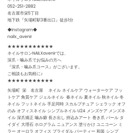
052-251-2882
名古屋市栄5丁目
地下鉄『矢場町駅3番出口』徒歩1分
◆Instagram◆
nailx_avenir
★★★★★★★★★★★
ネイルサロンNAILXavenirでは、
深爪・噛み爪でお悩みの方へ
『深爪・噛み爪コース』がございます。
ご相談もお気軽に♪
★★★★★★★★★★★
矢場町 栄 名古屋 ネイル ネイルケア ウォーターケア フッ
トケア 角質ケア ジェルネイル 春ネイル 夏ネイル 秋ネイル 冬
ネイル フットネイル 手足同時 スカルプチュア シェラック オフ
のみ オフィスネイル シンプルネイル U24 メンズケア メンズネ
イル 深爪矯正 噛み癖 長さ出し 持込みアート 巻き爪 パール タ
イダイ 大理石 ホログラム ニュアンス 塗りかけ ユニコーン ミ
ラー オーロラ オフィス ブライダル パーティー 和装 シンプ