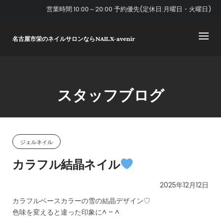
Skip
営業時間:10:00～20:00 予約優先(定休日:月曜日・火曜日)
to
content
名古屋市栄のネイルサロンならNAILX-avenir
スタッフブログ
ジェルネイル
カラフル結晶ネイル
2025年12月12日
カラフルベースカラーの雪の結晶デザイン♡
色味を変えると違った印象に^ – ^