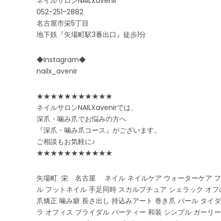
ネイルサロンNAILXavenir
052-251-2882
名古屋市栄5丁目
地下鉄『矢場町駅3番出口』徒歩1分
◆Instagram◆
nailx_avenir
★★★★★★★★★★★
ネイルサロンNAILXavenirでは、
深爪・噛み爪でお悩みの方へ
『深爪・噛み爪コース』がございます。
ご相談もお気軽に♪
★★★★★★★★★★★
矢場町 栄 名古屋 ネイル ネイルケア ウォーターケア フ
ル フットネイル 手足同時 スカルプチュア シェラック オフ
爪矯正 噛み癖 長さ出し 持込みアート 巻き爪 パール タイダ
ラ オフィス ブライダル パーティー 和装 シンプル ガーリー