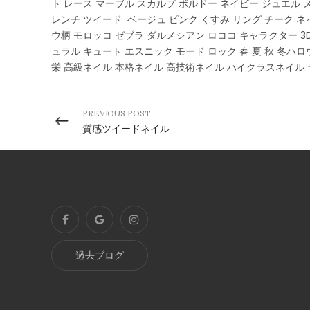
ト レース マーブル スカルプ ボルドー ネイビー ジュエル
レンチ ツイード ベージュ ピンク くすみ リング チーク ネ
ウ柄 モロッコ ゼブラ ダルメシアン ロココ キャラクター 3
ュラル キュート エスニック モード ロック 春 夏 秋 冬ハロ
栄 高級ネイル 本格ネイル 高技術ネイル ハイクラスネイル
PREVIOUS POST
質感ツイードネイル
過去ブログ