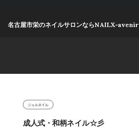
Skip
to
content
名古屋市栄のネイルサロンならNAILX-avenir
ジェルネイル
成人式・和柄ネイル☆彡