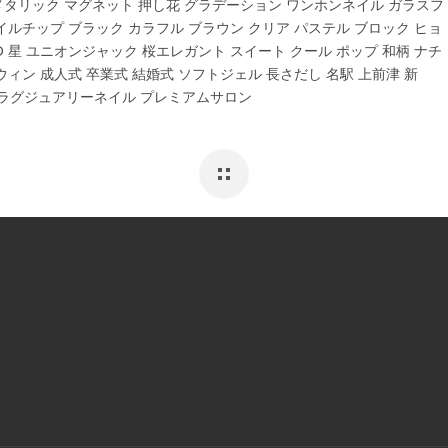
 メタリック マグネット 押し花 グラデーション ワンホンネイル ガラスフ
イルチップ ブラック カラフル ブラウン クリア パステル ブロック ヒョ
D 星 ユニオンジャック 桜エレガント スイート クール ポップ 和柄 ナチ
ウィン 成人式 卒業式 結婚式 ソフトジェル 長さだし 名駅 上前津 新
 ラグジュアリーネイル プレミアムサロン