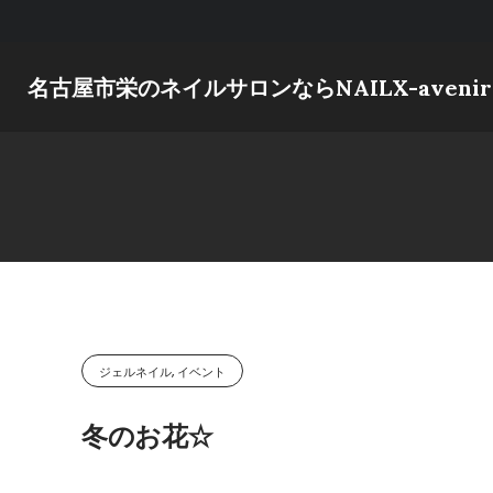
Skip
to
content
名古屋市栄のネイルサロンならNAILX-avenir
ジェルネイル, イベント
冬のお花☆