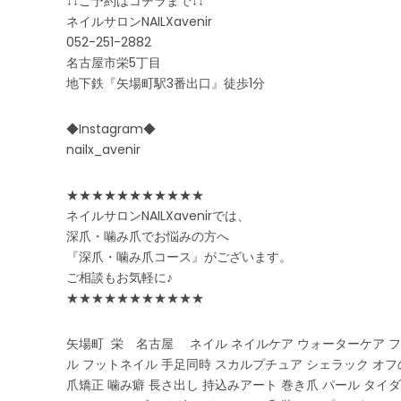
↓↓ご予約はコチラまで↓↓
ネイルサロンNAILXavenir
052-251-2882
名古屋市栄5丁目
地下鉄『矢場町駅3番出口』徒歩1分
◆Instagram◆
nailx_avenir
★★★★★★★★★★★
ネイルサロンNAILXavenirでは、
深爪・噛み爪でお悩みの方へ
『深爪・噛み爪コース』がございます。
ご相談もお気軽に♪
★★★★★★★★★★★
矢場町 栄 名古屋 ネイル ネイルケア ウォーターケア フ
ル フットネイル 手足同時 スカルプチュア シェラック オフ
爪矯正 噛み癖 長さ出し 持込みアート 巻き爪 パール タイダ