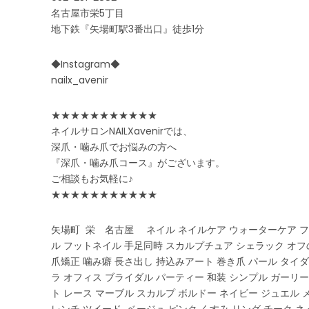
名古屋市栄5丁目
地下鉄『矢場町駅3番出口』徒歩1分
◆Instagram◆
nailx_avenir
★★★★★★★★★★★
ネイルサロンNAILXavenirでは、
深爪・噛み爪でお悩みの方へ
『深爪・噛み爪コース』がございます。
ご相談もお気軽に♪
★★★★★★★★★★★
矢場町 栄 名古屋 ネイル ネイルケア ウォーターケア フ
ル フットネイル 手足同時 スカルプチュア シェラック オフ
爪矯正 噛み癖 長さ出し 持込みアート 巻き爪 パール タイダ
ラ オフィス ブライダル パーティー 和装 シンプル ガーリー
ト レース マーブル スカルプ ボルドー ネイビー ジュエル