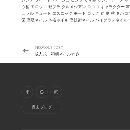
レンチ ツイード ベージュ ピンク くすみ リング チーク ネ
ウ柄 モロッコ ゼブラ ダルメシアン ロココ キャラクター 3
ュラル キュート エスニック モード ロック 春 夏 秋 冬ハロ
栄 高級ネイル 本格ネイル 高技術ネイル ハイクラスネイル
PREVIOUS POST
成人式・和柄ネイル☆彡
過去ブログ