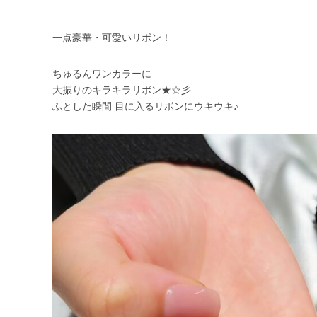
一点豪華・可愛いリボン！
ちゅるんワンカラーに
大振りのキラキラリボン★☆彡
ふとした瞬間 目に入るリボンにウキウキ♪