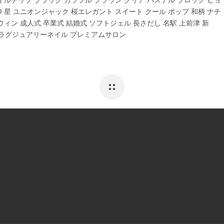
イルチップ ブラック カラフル ブラウン クリア パステル ブロック ヒョ
D 星 ユニオンジャック 桜エレガント スイート クール ポップ 和柄 ナチ
ウィン 成人式 卒業式 結婚式 ソフトジェル 長さだし 名駅 上前津 新
 ラグジュアリーネイル プレミアムサロン