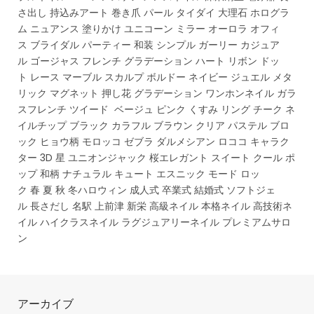
さ出し 持込みアート 巻き爪 パール タイダイ 大理石 ホログラ
ム ニュアンス 塗りかけ ユニコーン ミラー オーロラ オフィ
ス ブライダル パーティー 和装 シンプル ガーリー カジュア
ル ゴージャス フレンチ グラデーション ハート リボン ドッ
ト レース マーブル スカルプ ボルドー ネイビー ジュエル メタ
リック マグネット 押し花 グラデーション ワンホンネイル ガラ
スフレンチ ツイード ベージュ ピンク くすみ リング チーク ネ
イルチップ ブラック カラフル ブラウン クリア パステル ブロ
ック ヒョウ柄 モロッコ ゼブラ ダルメシアン ロココ キャラク
ター 3D 星 ユニオンジャック 桜エレガント スイート クール ポ
ップ 和柄 ナチュラル キュート エスニック モード ロッ
ク 春 夏 秋 冬ハロウィン 成人式 卒業式 結婚式 ソフトジェ
ル 長さだし 名駅 上前津 新栄 高級ネイル 本格ネイル 高技術ネ
イル ハイクラスネイル ラグジュアリーネイル プレミアムサロ
ン
アーカイブ