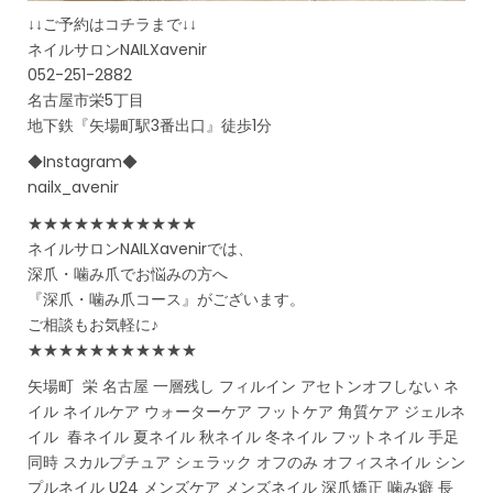
↓↓ご予約はコチラまで↓↓
ネイルサロンNAILXavenir
052-251-2882
名古屋市栄5丁目
地下鉄『矢場町駅3番出口』徒歩1分
◆Instagram◆
nailx_avenir
★★★★★★★★★★★
ネイルサロンNAILXavenirでは、
深爪・噛み爪でお悩みの方へ
『深爪・噛み爪コース』がございます。
ご相談もお気軽に♪
★★★★★★★★★★★
矢場町 栄 名古屋 一層残し フィルイン アセトンオフしない ネ
イル ネイルケア ウォーターケア フットケア 角質ケア ジェルネ
イル 春ネイル 夏ネイル 秋ネイル 冬ネイル フットネイル 手足
同時 スカルプチュア シェラック オフのみ オフィスネイル シン
プルネイル U24 メンズケア メンズネイル 深爪矯正 噛み癖 長