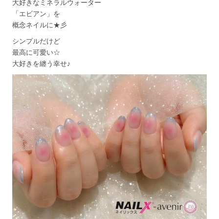
大好きなミネラルウォーター
「エビアン」を
概念ネイルに★彡
シンプルだけど
最高に可愛い☆
大好きを纏う幸せ♪