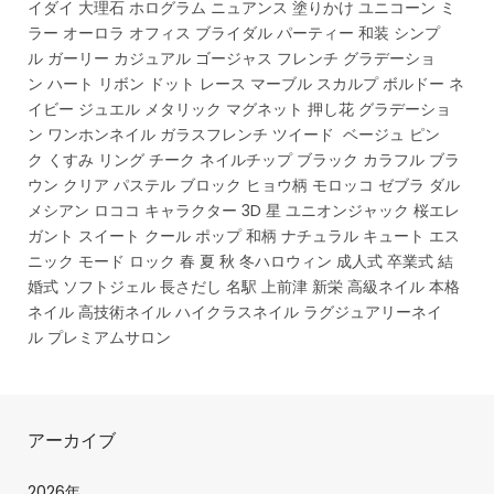
イダイ 大理石 ホログラム ニュアンス 塗りかけ ユニコーン ミ
ラー オーロラ オフィス ブライダル パーティー 和装 シンプ
ル ガーリー カジュアル ゴージャス フレンチ グラデーショ
ン ハート リボン ドット レース マーブル スカルプ ボルドー ネ
イビー ジュエル メタリック マグネット 押し花 グラデーショ
ン ワンホンネイル ガラスフレンチ ツイード ベージュ ピン
ク くすみ リング チーク ネイルチップ ブラック カラフル ブラ
ウン クリア パステル ブロック ヒョウ柄 モロッコ ゼブラ ダル
メシアン ロココ キャラクター 3D 星 ユニオンジャック 桜エレ
ガント スイート クール ポップ 和柄 ナチュラル キュート エス
ニック モード ロック 春 夏 秋 冬ハロウィン 成人式 卒業式 結
婚式 ソフトジェル 長さだし 名駅 上前津 新栄 高級ネイル 本格
ネイル 高技術ネイル ハイクラスネイル ラグジュアリーネイ
ル プレミアムサロン
アーカイブ
2026年