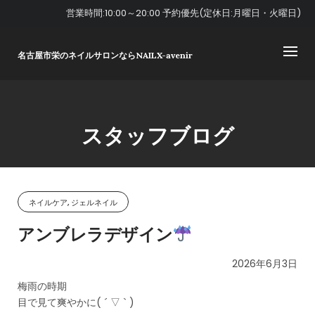
Skip
営業時間:10:00～20:00 予約優先(定休日:月曜日・火曜日)
to
content
名古屋市栄のネイルサロンならNAILX-avenir
スタッフブログ
ネイルケア, ジェルネイル
アンブレラデザイン
2026年6月3日
梅雨の時期
目で見て爽やかに( ´ ▽ ` )