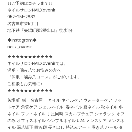
↓↓ご予約はコチラまで↓↓
ネイルサロンNAILXavenir
052-251-2882
名古屋市栄5丁目
地下鉄『矢場町駅3番出口』徒歩1分
◆Instagram◆
nailx_avenir
★★★★★★★★★★★
ネイルサロンNAILXavenirでは、
深爪・噛み爪でお悩みの方へ
『深爪・噛み爪コース』がございます。
ご相談もお気軽に♪
★★★★★★★★★★★
矢場町 栄 名古屋 ネイル ネイルケア ウォーターケア フッ
トケア 角質ケア ジェルネイル 春ネイル 夏ネイル 秋ネイル 冬
ネイル フットネイル 手足同時 スカルプチュア シェラック オフ
のみ オフィスネイル シンプルネイル U24 メンズケア メンズネ
イル 深爪矯正 噛み癖 長さ出し 持込みアート 巻き爪 パール タ